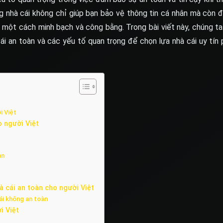
g nhà cái không chỉ giúp bạn bảo vệ thông tin cá nhân mà còn 
một cách minh bạch và công bằng. Trong bài viết này, chúng ta
ái an toàn và các yếu tố quan trọng để chọn lựa nhà cái uy tín 
i Việt
o người Việt
àn
à cái an toàn cho người Việt
cái không an toàn
i Việt