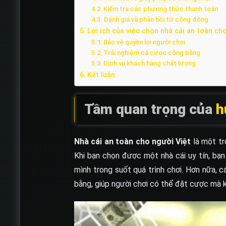
Kiểm tra các phương thức thanh toán
Đánh giá và phản hồi từ cộng đồng
Lợi ích của việc chọn nhà cái an toàn ch
Bảo vệ quyền lợi người chơi
Trải nghiệm cá cược công bằng
Dịch vụ khách hàng chất lượng
Kết luận
Tầm quan trọng của
h
Nhà cái an toàn cho người Việt
là một tr
Khi bạn chọn được một nhà cái uy tín, bạn
mình trong suốt quá trình chơi. Hơn nữa,
bằng, giúp người chơi có thể đặt cược mà kh