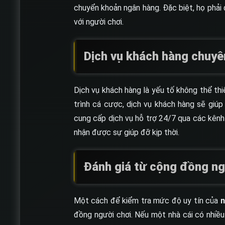
chuyển khoản ngân hàng. Đặc biệt, họ phải 
với người chơi.
Dịch vụ khách hàng chuyê
Dịch vụ khách hàng là yếu tố không thể thi
trình cá cược, dịch vụ khách hàng sẽ giúp
cung cấp dịch vụ hỗ trợ 24/7 qua các kênh 
nhận được sự giúp đỡ kịp thời.
Đánh giá từ cộng đồng ng
Một cách để kiểm tra mức độ uy tín của
n
đồng người chơi. Nếu một nhà cái có nhiều