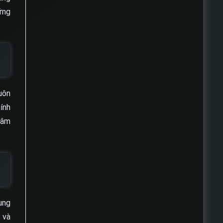
ững
luôn
ính
xâm
ung
 và