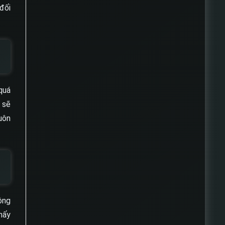
đối
quá
 sẽ
uôn
ộng
hấy