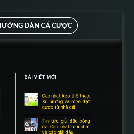
HƯỚNG DẪN CÁ CƯỢC
BÀI VIẾT MỚI
Cập nhật kèo thể thao:
Xu hướng và mẹo đặt
cược từ nhà cái
Tin tức giải đấu bóng
đá: Cập nhật mới nhất
về các giải đấu