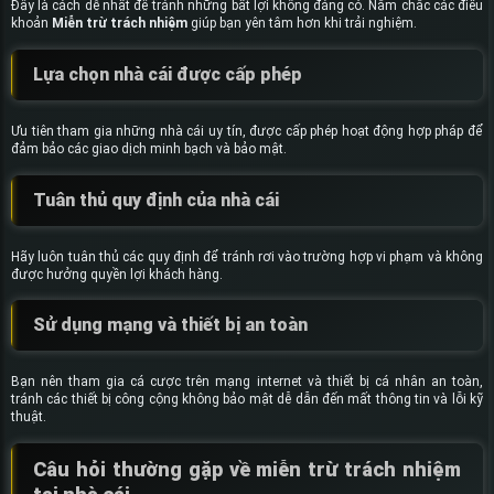
Đây là cách dễ nhất để tránh những bất lợi không đáng có. Nắm chắc các điều
khoản
Miễn trừ trách nhiệm
giúp bạn yên tâm hơn khi trải nghiệm.
Lựa chọn nhà cái được cấp phép
Ưu tiên tham gia những nhà cái uy tín, được cấp phép hoạt động hợp pháp để
đảm bảo các giao dịch minh bạch và bảo mật.
Tuân thủ quy định của nhà cái
Hãy luôn tuân thủ các quy định để tránh rơi vào trường hợp vi phạm và không
được hưởng quyền lợi khách hàng.
Sử dụng mạng và thiết bị an toàn
Bạn nên tham gia cá cược trên mạng internet và thiết bị cá nhân an toàn,
tránh các thiết bị công cộng không bảo mật dễ dẫn đến mất thông tin và lỗi kỹ
thuật.
Câu hỏi thường gặp về miễn trừ trách nhiệm