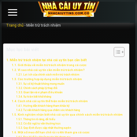
Chuyển
đến
nội
dung
Trang chủ
-
Miễn trừ trách nhiệm
Mục lục bài viết
Miễn trừ trách nhiệm tại nhà cái uy tín bạn cần biết
Giới thiệu về miễn trừ trách nhiệm trong cá cược
Vì sao nhà cái uy tín cần miễn trừ trách nhiệm?
Lợi ích của chính sách miễn trừ trách nhiệm
Các trường hợp áp dụng miễn trừ trách nhiệm
Sự cố kỹ thuật không mong muốn
Chính sách pháp lý thay đổi
Gian lận và vi phạm điều khoản
Sự kiện bất khả kháng
Cách nhà cái uy tín thể hiện miễn trừ trách nhiệm
Hướng dẫn khách hàng tham khảo kỹ
Tư vấn khách hàng qua chăm sóc khách hàng
Kinh nghiệm nhận biết nhà cái uy tín qua chính sách miễn trừ trách nhiệm
Thông tin rõ ràng, dễ hiểu
Có đội ngũ tư vấn thường trực
Quy định được cập nhật thường xuyên
Một số mẹo để hạn chế rủi ro khi tham gia cá cược
Đọc kỹ điều khoản trước khi tham gia