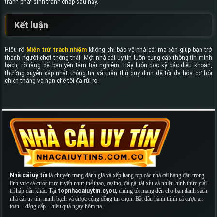
tránh phát sinh tranh chấp sau này.
Kết luận
Hiểu rõ
Miễn trừ trách nhiệm
không chỉ bảo vệ nhà cái mà còn giúp bạn trở
thành người chơi thông thái. Một nhà cái uy tín luôn cung cấp thông tin minh
bạch, rõ ràng để bạn yên tâm trải nghiệm. Hãy luôn đọc kỹ các điều khoản,
thường xuyên cập nhật thông tin và tuân thủ quy định để tối đa hóa cơ hội
chiến thắng và hạn chế tối đa rủi ro.
Nhà cái uy tín
là chuyên trang đánh giá và xếp hạng top các nhà cái hàng đầu trong
lĩnh vực cá cược trực tuyến như: thể thao, casino, đá gà, tài xỉu và nhiều hình thức giải
trí hấp dẫn khác. Tại
topnhacaiuytin.cyou
, chúng tôi mang đến cho bạn danh sách
nhà cái uy tín, minh bạch và được cộng đồng tin chọn. Bắt đầu hành trình cá cược an
toàn – đẳng cấp – hiệu quả ngay hôm na