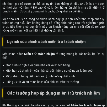
Khi tham gia cá cược tại nhà cái uy tín, bạn không chỉ đầu tư tiền bạc mà còn
cả thời gian và tâm lý. Để bảo vệ cả khách hàng lẫn chính nhà cái,
Miễn trừ
trách nhiệm
được xây dựng minh bạch, công khai và dễ hiểu.
Việc nhà cái uy tín công bố chính sách này giúp hạn chế tranh chấp pháp lý,
tránh những hiểu lầm không đáng có, đồng thời nâng cao trải nghiệm người
chơi. Nếu không có quy định này, cả khách hàng và nhà cái đều dễ rơi vào
vòng xoáy tranh cãi và thiệt hại không cần thiết.
Lợi ích của chính sách miễn trừ trách nhiệm
Một chính sách
Miễn trừ trách nhiệm
rõ ràng mang lại rất nhiều lợi ích cụ
thể:
Xác định rõ nghĩa vụ giữa nhà cái và khách hàng
Giới hạn trách nhiệm của nhà cái với những sự cố ngoài kiểm soát
Giúp khách hàng biết cách xử lý tình huống phát sinh
Tăng uy tín và sự minh bạch của nhà cái trên thị trường
Các trường hợp áp dụng miễn trừ trách nhiệm
Khi tham gia cá cược tại nhà cái uy tín, bạn cần biết
Miễn trừ trách nhiệm
áp