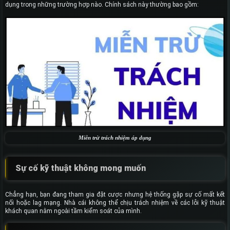
dụng trong những trường hợp nào. Chính sách này thường bao gồm:
Miễn trừ trách nhiệm áp dụng
Sự cố kỹ thuật không mong muốn
Chẳng hạn, bạn đang tham gia đặt cược nhưng hệ thống gặp sự cố mất kết
nối hoặc lag mạng. Nhà cái không thể chịu trách nhiệm về các lỗi kỹ thuật
khách quan nằm ngoài tầm kiểm soát của mình.